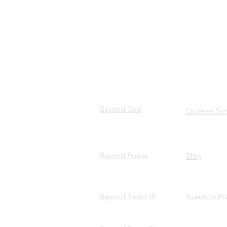
PRODUCTOS
SOBRE
NOSOST
Beyond One
Quiénes So
Beyond Power
Blog
Beyond Smart IR
Nuestros Pr