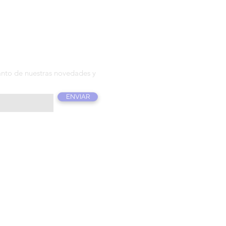
T T E R
anto de nuestras novedades y
ENVIAR