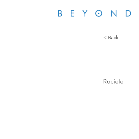
< Back
DRE
Rociele