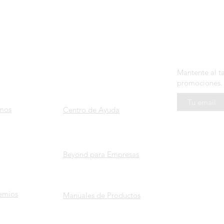
SOPORTE
N E W S L E 
ROS
Mantente al t
promociones.
mos
Centro de Ayuda
Beyond para Empresas
emios
Manuales de Productos