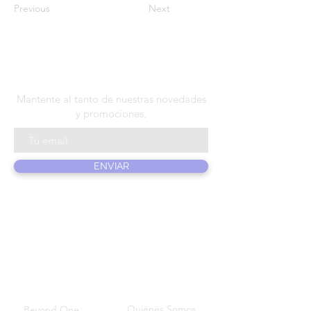
Previous
Next
N E W S L E T T E R
Mantente al tanto de nuestras novedades
y promociones.
ENVIAR
PRODUCTOS
SOBRE
NOSOSTROS
Quiénes Somos
Beyond One