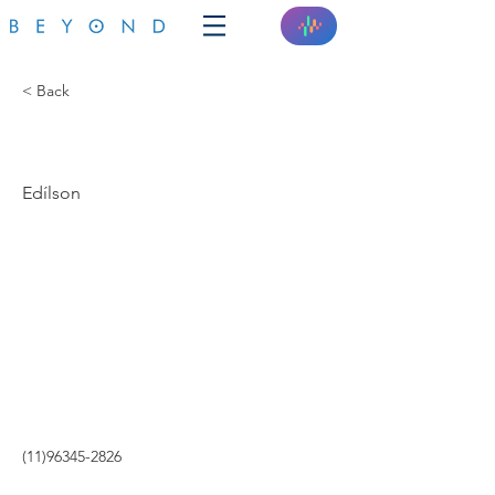
< Back
ENERGY SP
Edílson
(11)96345-2826