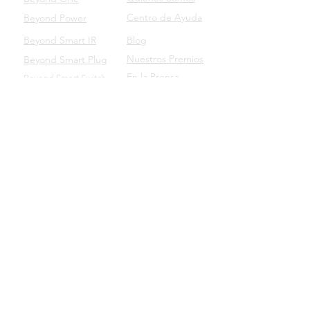
Centro de Ayuda
Beyond Power
Beyond Smart IR
Blog
Nuestros Premios
Beyond Smart Plug
En la Prensa
Beyond Smart Switch
SOPORTE
Beyond para Empresas
Manuales de Productos
Descarga nuestro App
Beyond Domotics Eletrônicos Ltda. - CNPJ:
20.257.569
/0001-44
Av. Ipiranga, 6681 - TECNOPUC - Prédio 96B sala 103
CEP:
90619-900
- Porto Alegre/RS