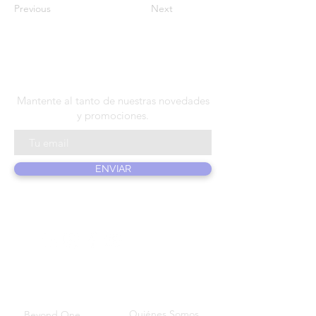
Previous
Next
N E W S L E T T E R
Mantente al tanto de nuestras novedades
y promociones.
ENVIAR
PRODUCTOS
SOBRE
NOSOSTROS
Quiénes Somos
Beyond One