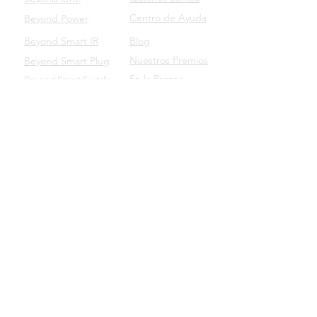
Centro de Ayuda
Beyond Power
Beyond Smart IR
Blog
Nuestros Premios
Beyond Smart Plug
En la Prensa
Beyond Smart Switch
SOPORTE
Beyond para Empresas
Manuales de Productos
Descarga nuestro App
Beyond Domotics Eletrônicos Ltda. - CNPJ:
20.257.569
/0001-44
Av. Ipiranga, 6681 - TECNOPUC - Prédio 96B sala 103
CEP:
90619-900
- Porto Alegre/RS