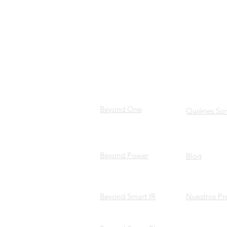
PRODUCTOS
SOBRE
NOSOST
Beyond One
Quiénes So
Beyond Power
Blog
Beyond Smart IR
Nuestros Pr