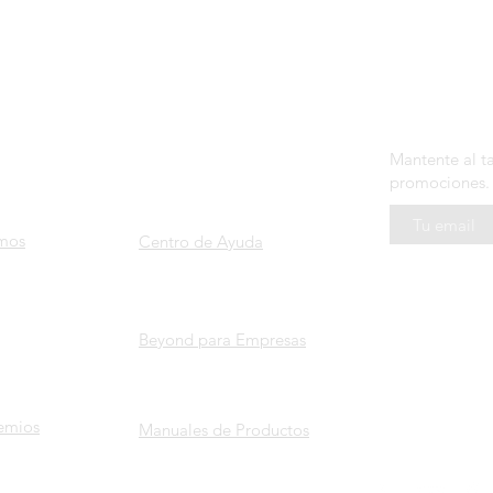
SOPORTE
N E W S L E 
ROS
Mantente al t
promociones.
mos
Centro de Ayuda
Beyond para Empresas
emios
Manuales de Productos