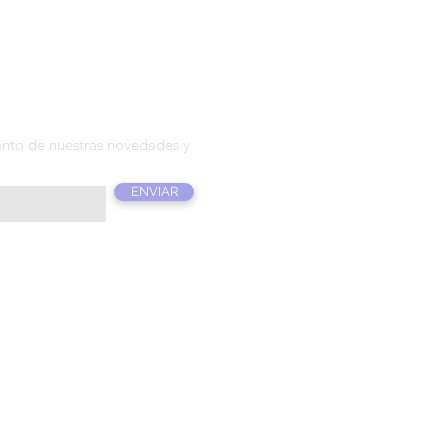
T T E R
anto de nuestras novedades y
ENVIAR