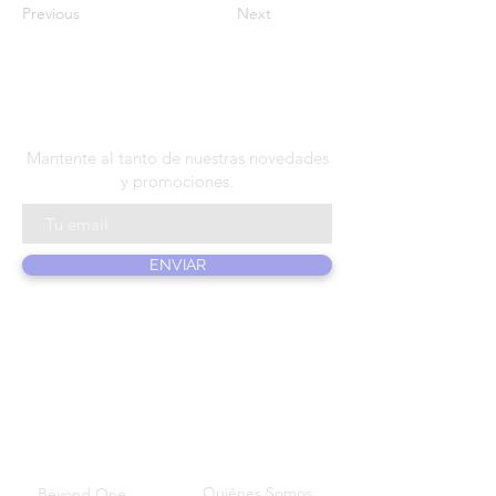
Previous
Next
N E W S L E T T E R
Mantente al tanto de nuestras novedades
y promociones.
ENVIAR
PRODUCTOS
SOBRE
NOSOSTROS
Quiénes Somos
Beyond One