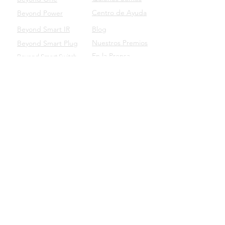
Centro de Ayuda
Beyond Power
Beyond Smart IR
Blog
Nuestros Premios
Beyond Smart Plug
En la Prensa
Beyond Smart Switch
SOPORTE
Beyond para Empresas
Manuales de Productos
Descarga nuestro App
Beyond Domotics Eletrônicos Ltda. - CNPJ:
20.257.569
/0001-44
Av. Ipiranga, 6681 - TECNOPUC - Prédio 96B sala 103
CEP:
90619-900
- Porto Alegre/RS