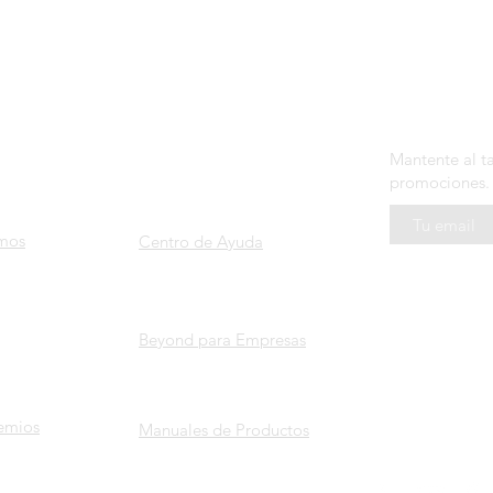
SOPORTE
N E W S L E 
ROS
Mantente al t
promociones.
mos
Centro de Ayuda
Beyond para Empresas
emios
Manuales de Productos