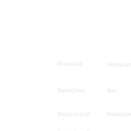
PRODUCTOS
SOBRE
NOSOST
Beyond One
Quiénes So
Beyond Power
Blog
Beyond Smart IR
Nuestros Pr