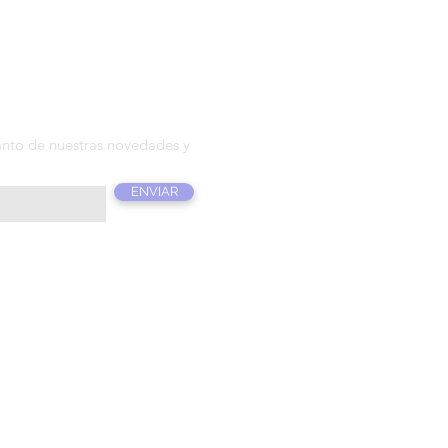
T T E R
anto de nuestras novedades y
ENVIAR