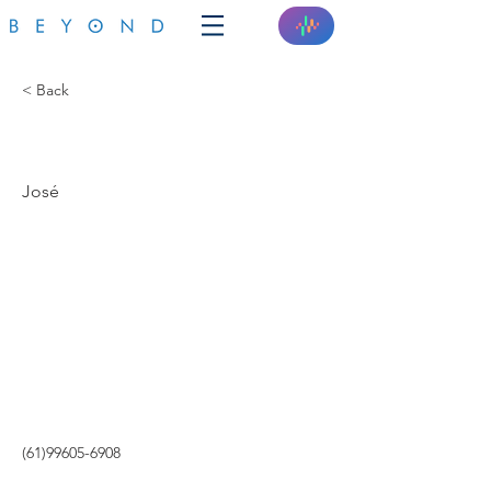
< Back
3I ENERGIA SOLAR
José
(61)99605-6908