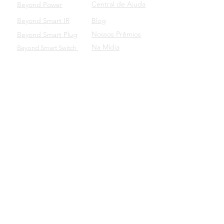
Central de Ajuda
Beyond Power
Beyond Smart IR
Blog
Nossos Prêmios
Beyond Smart Plug
Na Mídia
Beyond Smart Switch
SUPORTE
Beyond para Empresas
Manuais dos Produtos
Baixe o nosso aplicativo
Beyond Domotics Eletrônicos Ltda. - CNPJ:
20.257.569
/0001-44
Av. Lavras, 144 - Bairro Petrópolis
CEP:
90460-040
- Porto Alegre/RS
|
contato@beyond.dm