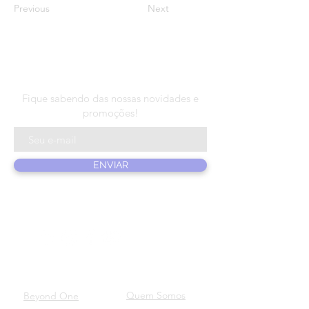
Previous
Next
N E W S L E T T E R
Fique sabendo das nossas novidades e
promoções!
ENVIAR
PRODUTOS
SOBRE NÓS
Quem Somos
Beyond One