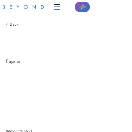
< Back
A SUA CASA
INTELIGENTE
Fagner
(99)98226-3951