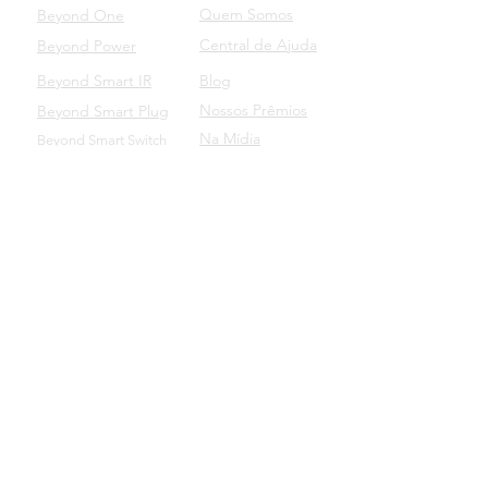
Quem Somos
Beyond One
Central de Ajuda
Beyond Power
Beyond Smart IR
Blog
Nossos Prêmios
Beyond Smart Plug
Na Mídia
Beyond Smart Switch
SUPORTE
Beyond para Empresas
Manuais dos Produtos
Baixe o nosso aplicativo
Beyond Domotics Eletrônicos Ltda. - CNPJ:
20.257.569
/0001-44
Av. Lavras, 144 - Bairro Petrópolis