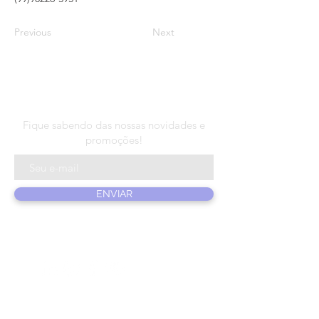
Previous
Next
N E W S L E T T E R
Fique sabendo das nossas novidades e
promoções!
ENVIAR
PRODUTOS
SOBRE NÓS