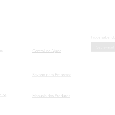
NÓS
SUPORTE
N E W S L E 
Fique sabend
os
Central de Ajuda
Beyond para Empresas
mios
Manuais dos Produtos