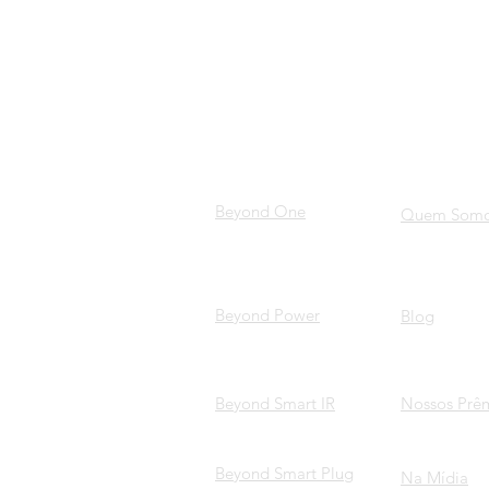
PRODUTOS
SOBRE 
Beyond One
Quem Som
Beyond Power
Blog
Beyond Smart IR
Nossos Prê
Beyond Smart Plug
Na Mídia