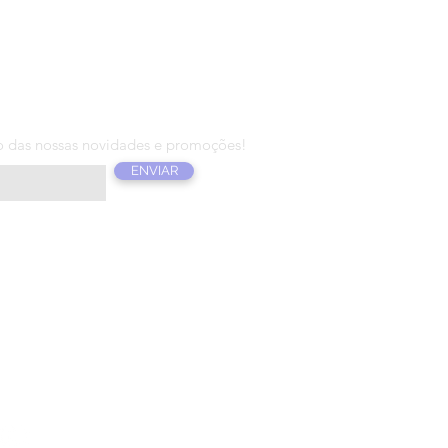
T T E R
o das nossas novidades e promoções!
ENVIAR