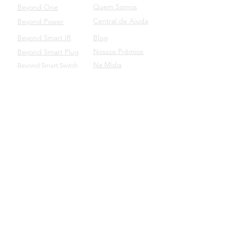
Quem Somos
Beyond One
Central de Ajuda
Beyond Power
Beyond Smart IR
Blog
Nossos Prêmios
Beyond Smart Plug
Na Mídia
Beyond Smart Switch
SUPORTE
Beyond para Empresas
Manuais dos Produtos
Baixe o nosso aplicativo
Beyond Domotics Eletrônicos Ltda. - CNPJ:
20.257.569
/0001-44
Av. Lavras, 144 - Bairro Petrópolis