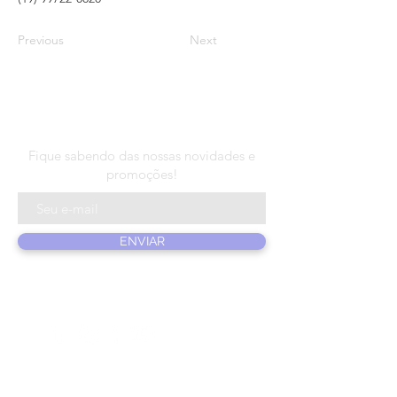
Previous
Next
N E W S L E T T E R
Fique sabendo das nossas novidades e
promoções!
ENVIAR
PRODUTOS
SOBRE NÓS