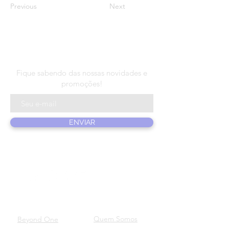
Previous
Next
N E W S L E T T E R
Fique sabendo das nossas novidades e
promoções!
ENVIAR
PRODUTOS
SOBRE NÓS
Quem Somos
Beyond One