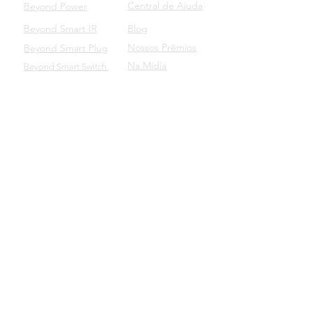
Central de Ajuda
Beyond Power
Beyond Smart IR
Blog
Nossos Prêmios
Beyond Smart Plug
Na Mídia
Beyond Smart Switch
SUPORTE
Beyond para Empresas
Manuais dos Produtos
Baixe o nosso aplicativo
Beyond Domotics Eletrônicos Ltda. - CNPJ:
20.257.569
/0001-44
Av. Lavras, 144 - Bairro Petrópolis
CEP:
90460-040
- Porto Alegre/RS
|
contato@beyond.dm