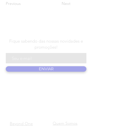
Previous
Next
N E W S L E T T E R
Fique sabendo das nossas novidades e
promoções!
ENVIAR
PRODUTOS
SOBRE NÓS
Quem Somos
Beyond One