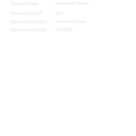
Central de Ajuda
Beyond Power
Beyond Smart IR
Blog
Nossos Prêmios
Beyond Smart Plug
Na Mídia
Beyond Smart Switch
SUPORTE
Beyond para Empresas
Manuais dos Produtos
Baixe o nosso aplicativo
Beyond Domotics Eletrônicos Ltda. - CNPJ:
20.257.569
/0001-44
Av. Lavras, 144 - Bairro Petrópolis
CEP:
90460-040
- Porto Alegre/RS
|
contato@beyond.dm