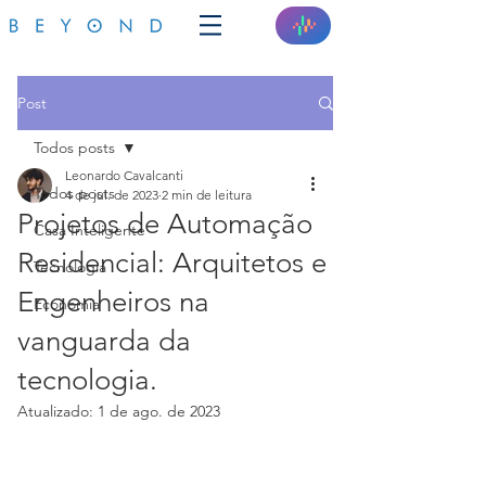
Post
Todos posts
Leonardo Cavalcanti
Todos posts
4 de jul. de 2023
2 min de leitura
Projetos de Automação
Casa Inteligente
Residencial: Arquitetos e
Tecnologia
Engenheiros na
Economia
vanguarda da
tecnologia.
Atualizado:
1 de ago. de 2023